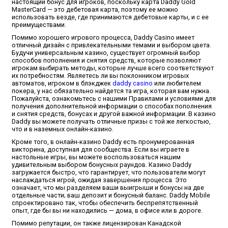
настоящий бонус для игроков, поскольку карта Daddy Gold
MasterCard — это дебетовая карта, поэтому ее можно
использовать везде, где принимаются дебетовые карты, и с ее
преимуществами.
Помимо хорошего игрового процесса, Daddy Casino имеет
отличный дизайн с привлекательными темами и выбором цвета.
Будучи универсальным казино, существует огромный выбор
способов пополнения и снятия средств, которые позволяют
игрокам выбирать методы, которые лучше всего соответствуют
их потребностям. Являетесь ли вы поклонником игровых
автоматов, игроком в блэкджек
daddy casino
или любителем
покера, у нас обязательно найдется та игра, которая вам нужна.
Пожалуйста, ознакомьтесь с нашими Правилами и условиями для
получения дополнительной информации о способах пополнения
и снятия средств, бонусах и другой важной информации. В казино
Daddy вы можете получать отличные призы с той же легкостью,
что и в наземных онлайн-казино.
Кроме того, в онлайн-казино Daddy есть пронумерованная
викторина, доступная для сообщества. Если вы играете в
настольные игры, вы можете воспользоваться нашим
удивительным выбором бонусных раундов. Казино Daddy
загружается быстро, что гарантирует, что пользователи могут
наслаждаться игрой, ожидая завершения процесса. Это
означает, что мы разделяем ваши выигрыши и бонусы на две
отдельные части; ваш депозит и бонусный баланс. Daddy Mobile
спроектировано так, чтобы обеспечить беспрепятственный
опыт, где бы вы ни находились — дома, в офисе или в дороге.
Помимо репутации, он также лицензирован Канадской