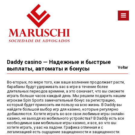
Daddy casino — Надежные и быстрые
выплаты, автоматы и бонусы
Voltar
Во-вторых, по мере того, как ваше волнение продолжает расти,
барабаны будут удерживать вас в игре в течение более
длительных периодов времени, а это означает, что вы сможете
играть больше часов каждый день. Мы решили подарить нашим
игрокам Spin Sports замечательный бонус за регистрацию,
который будет приносить им пользу на всю жизнь. В Daddy вы
найдете большой выбор игр для казино, которые регулярно
добавляются. Хотите играть во все свои любимые игры онлайн-
казино, не выходя из мобильного устройства? В Daddy есть все
необходимые вам мобильные игры казино, и все, во что вы
хотите играть, у вас на ладони. Графика отличная и с
легализацией есть ощущение защищенности и защищенности.