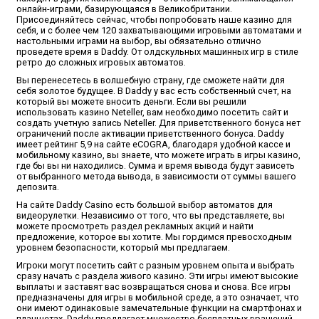
онлайн-играми, базирующаяся в Великобритании.
Присоединяйтесь сейчас, чтобы попробовать наше казино для
себя, и с более чем 120 захватывающими игровыми автоматами и
настольными играми на выбор, вы обязательно отлично
проведете время в Daddy. От олдскульных машинных игр в стиле
ретро до сложных игровых автоматов.
Вы перенесетесь в волшебную страну, где сможете найти для
себя золотое будущее. В Daddy у вас есть собственный счет, на
который вы можете вносить деньги. Если вы решили
использовать казино Neteller, вам необходимо посетить сайт и
создать учетную запись Neteller. Для приветственного бонуса нет
ограничений после активации приветственного бонуса. Daddy
имеет рейтинг 5,9 на сайте eCOGRA, благодаря удобной кассе и
мобильному казино, вы знаете, что можете играть в игры казино,
где бы вы ни находились. Сумма и время вывода будут зависеть
от выбранного метода вывода, в зависимости от суммы вашего
депозита.
На сайте Daddy Casino есть большой выбор автоматов для
видеорулетки. Независимо от того, что вы представляете, вы
можете просмотреть раздел рекламных акций и найти
предложение, которое вы хотите. Мы гордимся превосходным
уровнем безопасности, который мы предлагаем.
Игроки могут посетить сайт с разным уровнем опыта и выбрать
сразу начать с раздела живого казино. Эти игры имеют высокие
выплаты и заставят вас возвращаться снова и снова. Все игры
предназначены для игры в мобильной среде, а это означает, что
они имеют одинаковые замечательные функции на смартфонах и
планшетах. Daddy предлагает множество бесплатных вращений