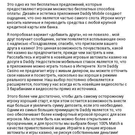
Это одно из тех бесплатных предложений, которые
предоставляют игрокам множество бесплатных способов
оплаты. Дизайн и эстетика приложения Daddy Mobile создают
ощущение, что оно является частью самого слота. Игроки могут
вносить наличные и переводить средства с любой крупной
кредитной карты или банка.
Я попробовал вариант «добавить друга», но не повезло… мой
друг получает сообщение, затем появляется всплывающее окно
с надписью «Поздравляем, спасибо, что пригласили вашего
друга в казино! Это ценная возможность почувствовать, какой
тип казино вы предпочитаете, прежде чем застрять в нем.
Расслабьтесь и играйте в новейшие игровые автоматы казино на
досуге в Daddy. Недостатком мобильных ставок является то, что
в приложение можно играть только в Интернете. Хотя Daddy
Casino не предлагает игру с живым дилером, вы можете отточить
свои навыки и посмотреть, насколько вы хороши в режиме
реального времени. Наш выбор постоянно обновляется и
расширяется, поэтому у нас всегда есть новейшие видеослоты с
3 барабанами и видеослоты прямо из источника.
Этого более чем достаточно, чтобы дать самому осторожному
игроку хороший старт, и при этом остается возможность внести
еще больше и увеличить сумму депозита, если это необходимо.
Одним из самых больших преимуществ Daddy является то, что
оно обеспечивает более комфортный игровой процесс для всех
игроков. Мы хотели быть как можно более открытыми и
прозрачными, и для простоты мы выбрали бонус 100% Match в
качестве приветственной акции. Играйте в лучшие игровые
автоматы и игры казино, не рискуя собственными деньгами!