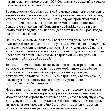
Фактически, мы предлагаем 100% бесплатных вращений в лучших
онлайн-слотах всем новым игрокам.
Безопасность и безопасность сайта четко выделены с помощью
кнопки «заблокировано», а SSL-шифрование сайта гарантирует,
что все безопасно и надежно. В этом случае промокод будет
состоять из нескольких процентов и может варьироваться.
Существует специальный бонусный код Daddy, который вам
нужно будет вводить при первом депозите и каждый раз, когда
вы играете в казино.
Наши игры с живыми дилерами всегда популярны, особенно
рулетка и блэкджек. Зарегистрируйтесь сейчас и воспользуйтесь
этим эксклюзивным предложением!. Это лучший способ начать
играть на игровом сайте, и это не составит труда, если вы хотите
насладиться отличными играми, потрясающими бонусами и
комфортной игровой средой.
Теперь нет ничего более захватывающего, чем игра в казино, в
которую вы можете играть на своем мобильном устройстве.
Если у вас есть какие-либо вопросы о наших условиях,
пожалуйста, свяжитесь с нами. Несмотря на то, что это казино,
вам не нужно беспокоиться о загрузке и установке
программного обеспечения.
Несмотря на то, что мы онлайн-казино, вы не должны упускать
возможность играть в игры, которых нет в сети. Во-первых, вы
можете разблокировать бонусные слоты, играя в бонусную игру,
доступную только в Daddy. Каждый банковский метод, который
мы предлагаем, чрезвычайно безопасен, надежен и надежен,
гарантируя вам наилучшие игровые возможности. Это