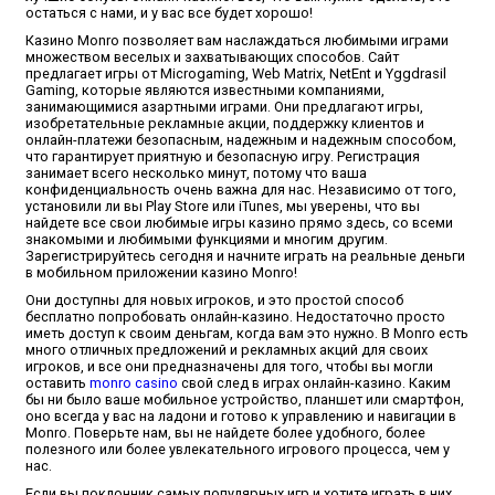
остаться с нами, и у вас все будет хорошо!
Казино Monro позволяет вам наслаждаться любимыми играми
множеством веселых и захватывающих способов. Сайт
предлагает игры от Microgaming, Web Matrix, NetEnt и Yggdrasil
Gaming, которые являются известными компаниями,
занимающимися азартными играми. Они предлагают игры,
изобретательные рекламные акции, поддержку клиентов и
онлайн-платежи безопасным, надежным и надежным способом,
что гарантирует приятную и безопасную игру. Регистрация
занимает всего несколько минут, потому что ваша
конфиденциальность очень важна для нас. Независимо от того,
установили ли вы Play Store или iTunes, мы уверены, что вы
найдете все свои любимые игры казино прямо здесь, со всеми
знакомыми и любимыми функциями и многим другим.
Зарегистрируйтесь сегодня и начните играть на реальные деньги
в мобильном приложении казино Monro!
Они доступны для новых игроков, и это простой способ
бесплатно попробовать онлайн-казино. Недостаточно просто
иметь доступ к своим деньгам, когда вам это нужно. В Monro есть
много отличных предложений и рекламных акций для своих
игроков, и все они предназначены для того, чтобы вы могли
оставить
monro casino
свой след в играх онлайн-казино. Каким
бы ни было ваше мобильное устройство, планшет или смартфон,
оно всегда у вас на ладони и готово к управлению и навигации в
Monro. Поверьте нам, вы не найдете более удобного, более
полезного или более увлекательного игрового процесса, чем у
нас.
Если вы поклонник самых популярных игр и хотите играть в них