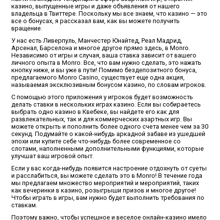
казино, выпущенные игры и даже объявления от нашего
владельца в Твиттере. Поскольку мы все знаем, что казино — это
все о бонусах, я рассказал вам, как вы можете получить
вращение.
У нас есть Ливерпуль, Манчестер Юнайтед, Реал Мадрид,
Арсенал, Барселона и многое другое прямо здесь, в Monro.
Независимо от игры и случая, ваша ставка зависит от вашего
личного опыта в Monro. Все, что вам нужно сделать, это нажать
кнопку ниже, и вы уже в пути! Помимо бездепозитного бонуса,
предлагаемого Monro Casino, существует еще одна акция,
называемая эксклюзивным бонусом казино, по словам игроков.
С помощью этого приложения у игроков будет возможность
делать ставки в нескольких играх казино. Если вы собираетесь
выбрать одно казино в Квебеке, вы найдете его как для
развлекательных, так и для коммерческих азартных игр. Вы
можете открыть и пополнить более одного счета менее чем за 30
секунд. Подумайте о какой-нибудь аркадной забаве из ушедшей
эпохи или купите себе что-нибудь более современное со
слотами, наполненными дополнительными функциями, которые
улучшат ваш игровой опыт.
Если у вас когда-нибудь появится настроение отдохнуть от суеты
и расслабиться, вы можете сделать это в Monro! В течение года
мы предлагаем множество мероприятий и мероприятий, таких
как вечеринки в казино, розыгрыши призов и многое другое!
Чтобы играть в игры, вам нужно будет выполнить требования по
ставкам.
Поэтому важно, чтобы успешное и веселое онлайн-казино имело