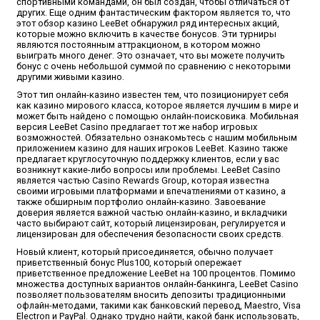
спортивными командами, он был создан, чтобы отличаться от
других. Еще одним фантастическим фактором является то, что
этот обзор казино LeeBet обнаружил ряд интересных акций,
которые можно включить в качестве бонусов. Эти турниры
являются постоянным аттракционом, в котором можно
выиграть много денег. Это означает, что вы можете получить
бонус с очень небольшой суммой по сравнению с некоторыми
другими живыми казино.
Этот тип онлайн-казино известен тем, что позиционирует себя
как казино мирового класса, которое является лучшим в мире и
может быть найдено с помощью онлайн-поисковика. Мобильная
версия LeeBet Casino предлагает тот же набор игровых
возможностей. Обязательно ознакомьтесь с нашим мобильным
приложением казино для наших игроков LeeBet. Казино также
предлагает круглосуточную поддержку клиентов, если у вас
возникнут какие-либо вопросы или проблемы. LeeBet Casino
является частью Casino Rewards Group, которая известна
своими игровыми платформами и впечатлениями от казино, а
также обширным портфолио онлайн-казино. Завоевание
доверия является важной частью онлайн-казино, и вкладчики
часто выбирают сайт, который лицензирован, регулируется и
лицензирован для обеспечения безопасности своих средств.
Новый клиент, который присоединяется, обычно получает
приветственный бонус Plus100, который опережает
приветственное предложение LeeBet на 100 процентов. Помимо
множества доступных вариантов онлайн-банкинга, LeeBet Casino
позволяет пользователям вносить депозиты традиционными
офлайн-методами, такими как банковский перевод, Maestro, Visa
Electron и PayPal. Однако трудно найти, какой банк использовать,