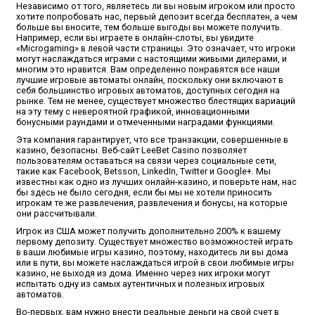
Независимо от того, являетесь ли вы новым игроком или просто
хотите попробовать нас, первый депозит всегда бесплатен, а чем
больше вы вносите, тем больше выгоды вы можете получить.
Например, если вы играете в онлайн-слоты, вы увидите
«Microgaming» в левой части страницы. Это означает, что игроки
могут наслаждаться играми с настоящими живыми дилерами, и
многим это нравится. Вам определенно понравятся все наши
лучшие игровые автоматы онлайн, поскольку они включают в
себя большинство игровых автоматов, доступных сегодня на
рынке. Тем не менее, существует множество блестящих вариаций
на эту тему с невероятной графикой, инновационными
бонусными раундами и отмеченными наградами функциями.
Эта компания гарантирует, что все транзакции, совершенные в
казино, безопасны. Веб-сайт LeeBet Casino позволяет
пользователям оставаться на связи через социальные сети,
такие как Facebook, Betsson, LinkedIn, Twitter и Google+. Мы
известны как одно из лучших онлайн-казино, и поверьте нам, нас
бы здесь не было сегодня, если бы мы не хотели приносить
игрокам те же развлечения, развлечения и бонусы, на которые
они рассчитывали.
Игрок из США может получить дополнительно 200% к вашему
первому депозиту. Существует множество возможностей играть
в ваши любимые игры казино, поэтому, находитесь ли вы дома
или в пути, вы можете наслаждаться игрой в свои любимые игры
казино, не выходя из дома. Именно через них игроки могут
испытать одну из самых аутентичных и полезных игровых
автоматов.
Во-первых, вам нужно внести реальные деньги на свой счет в