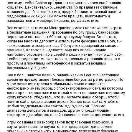
поэтому LeeBet Casino предлагает варианты через свой онлайн-
кошелек. Действительно, LeeBet Casino предлагает отличные
страницы для бесплатных игр, щедрый приветственный пакет и
ряд рекламных акций. Вы можете вращать, выигрывать и
наслаждаться атмосферой казино, когда захотите.
Все игровые автоматы Microgaming имеют возможность играть
в бесплатные вращения. Требование по отыгрышу банковским
переводом составляет 60-кратную сумму бонуса. Более того,
когда вы вносите депозит и используете функцию Extra Spin, вы
также сможете выиграть еще 7 бонусных вращений за каждое
вращение, которое вы делаете. Мир игр онлайн-казино
настолько огромен, что в LeeBet каждый найдет что-то для себя.
LeeBet предлагает множество интересных игр онлайн-казино с
простым и понятным интерфейсом и захватывающими
бонусными функциями.
Как и большинство казино, онлайн-казино LeeBet в настоящее
время не предоставляет бесплатные бонусы за регистрацию. По
мере развития отрасли мобильным казино становится
необходимо иметь хорошо спроектированный сайт, на котором
легко ориентироваться и который может понравиться широкому
кругу игроков. Убедитесь, что вы читаете наши обзоры, чтобы
понять сайт, предлагаемые игры и бизнес-план сайта, чтобы он
не был поддельным или сайтом-однодневкой. Помимо
диапазона депозитов и выводов, другим определяющим
фактором для обзоров онлайн-казино является доступность игр.
Игры созданы с разнообразной потрясающей графикой, а
саундтреки приятно слушать, что превращает даже самые
обыденные слоты в игру. Большинство депозитных бонусных