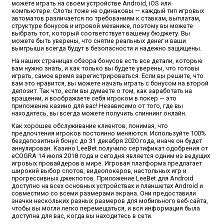
можете играть на своем устройстве Android, iOS или
компьютере. Слоты тоже не одинаковы — каждый тип игровых
автоматов различается по требованиям к ставкам, выплатам,
структуре бонусов и игровой механике, поэтому вы можете
выбрать тот, который соответствует вашему бюджету. Вы
можете быть уверены, что снятие реальных денег и ваши
выигрыши всегда будут в безопасности и надежно защищены.
На наших страницах обзора бонусов есть все детали, которые
вам нужно знать, и как только вы будете уверены, что готовы
играть, самое время зарегистрироваться. Если вы решите, что
вам это нравится, вы можете начать играть с бонусом на второй
депозит. Так что, если вы думаете о том, как заработать на
вращении, и воображаете себя игроком в покер — это
приложение казино для вас! Независимо от того, где вы
находитесь, вы всегда можете получить спиннинг онлайн.
Как хорошее обслуживание клиентов, понимая, что
предпочтения игроков постоянно меняются. Используйте 100%
бездепозитный бонус до 31 декабря 2020 года, иначе он будет
аннулирован. Казино LeeBet получило сертификат одобрения от
eCOGRA 14 июля 2018 года и сегодня является одним из ведущих
игровых провайдеров в мире. Игровая платформа предлагает
широкий выбор слотов, видеопокеров, настольных игр и
прогрессивных джекпотов. Приложение LeeBet для Android
доступно на всех основных устройствах и планшетах Android и
совместимо со всеми размерами экрана. Они предоставили
значки нескольких разных размеров для мобильного веб-сайта,
чтобы вы могли легко перемещаться, и вся информация была
доступна для вас, когда вы находитесь в сети.