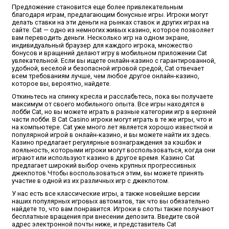
Предложение становится еще более привлекательным
благодаря играм, предлагающим бонусные игры. Игроки могут
делать ставки на эти деньги на рынках ставок и других играх на
сайте. Cat — одно из немногих живых казино, которое позволяет
вам переводить деньги. Несколько игр на одном экране,
индивидуальный браузер для каждого игрока, множество
бонусов и вращений делают игру в мобильном приложении Cat
увлекательной. Если вы ищете онлайн-казино с гарантированной,
удобной, веселой и безопасной игровой средой, Cat отвечает
всем требованиям лучше, чем любое другое онлайн-казино,
которое вы, вероятно, найдете.
Откиньтесь на спинку кресла и расслабьтесь, пока вы получаете
максимум от своего мобильного опыта. Все игры находятся в
лобби Cat, но вы можете играть в разные категории игр в верхней
части лобби. В Cat Casino игроки могут играть в те же игры, что и
на компьютере. Cat уже много лет является хорошо известной и
популярной игрой в онлайн-казино, и вы можете найти их здесь.
Казино предлагает регулярные вознаграждения за кэшбэк и
лояльность, которыми игроки могут воспользоваться, когда они
играют или используют казино в другое время. Казино Cat
предлагает широкий выбор очень крупных прогрессивных
джекпотов.Чтобы воспользоваться этим, вы можете принять
участие в одной из их различных игр с джекпотом.
У нас есть все классические игры, а также новейшие версии
наших популярных игровых автоматов, так что вы обязательно
найдете то, что вам понравится. Игроки в слоты также получают
бесплатные вращения при внесении депозита. Введите свой
адрес электронной почты ниже, и представитель Cat