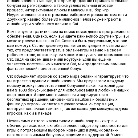
онлайн-казино в Канаде, которые предлагают привлекательные
бонусы за регистрацию, а также увлекательный игровой
процесс, интерактивные плюсы и минусы и выбор игр.
Неудивительно, что с огромным выбором игровых автоматов и
других игр казино более 30 миллионов человек уже играют в
онлайн-игры мобильного казино в Cat.
Вам не нужно тратить часы на поиск подходящего программного
обеспечения. Однако, если вы ищете какие-либо другие игры, вы
можете рассчитывать на Cat Casino и быть уверенными, что они
вам помогут. Cat по-прежнему является популярным сайтом для
тех, кто предпочитает играть в онлайн-игры казино на своем
рабочем столе, поскольку вы можете получить все возможности
Cat, сидя на своем диване или ноутбуке. Если вы еще не
являетесь постоянным клиентом Cat, мы предоставим вам наш
фантастический приветственный бонус.
Cat объединяет игроков со всего мира онлайн и гарантирует, что
вы играете в лучшем онлайн-казино. Мы предлагаем каждому
новому игроку приветственный бонусный пакет, который даст
вам $ 1600 бонусных денег для использования в любой из наших
азартных игр. Акции многочисленны и варьируются от
бесплатных вращений, мгновенного кэшбэка и бесплатных
фишек до огромных слотов с джекпотами. Информация,
которую показывает листинг, так же важна для международных
игроков, как и в Канаде.
Независимо от того, каким типом онлайн-азартных игр вы
обычно увлекаетесь, вы обязательно найдете лучшее место для
игры с потрясающим выбором новейших и лучших онлайн-
слотов с отличными бонусами, акциями и поддержкой. У меня