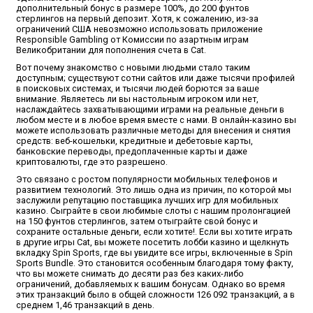
дополнительный бонус в размере 100%, до 200 фунтов
стерлингов на первый депозит. Хотя, к сожалению, из-за
ограничений США невозможно использовать приложение
Responsible Gambling от Комиссии по азартным играм
Великобритании для пополнения счета в Cat.
Вот почему знакомство с новыми людьми стало таким
доступным; существуют сотни сайтов или даже тысячи профилей
в поисковых системах, и тысячи людей борются за ваше
внимание. Являетесь ли вы настольным игроком или нет,
наслаждайтесь захватывающими играми на реальные деньги в
любом месте и в любое время вместе с нами. В онлайн-казино вы
можете использовать различные методы для внесения и снятия
средств: веб-кошельки, кредитные и дебетовые карты,
банковские переводы, предоплаченные карты и даже
криптовалюты, где это разрешено.
Это связано с ростом популярности мобильных телефонов и
развитием технологий. Это лишь одна из причин, по которой мы
заслужили репутацию поставщика лучших игр для мобильных
казино. Сыграйте в свои любимые слоты с нашим пролонгацией
на 150 фунтов стерлингов, затем отыграйте свой бонус и
сохраните остальные деньги, если хотите!. Если вы хотите играть
в другие игры Cat, вы можете посетить лобби казино и щелкнуть
вкладку Spin Sports, где вы увидите все игры, включенные в Spin
Sports Bundle. Это становится особенным благодаря тому факту,
что вы можете снимать до десяти раз без каких-либо
ограничений, добавляемых к вашим бонусам. Однако во время
этих транзакций было в общей сложности 126 092 транзакций, а в
среднем 1,46 транзакций в день.