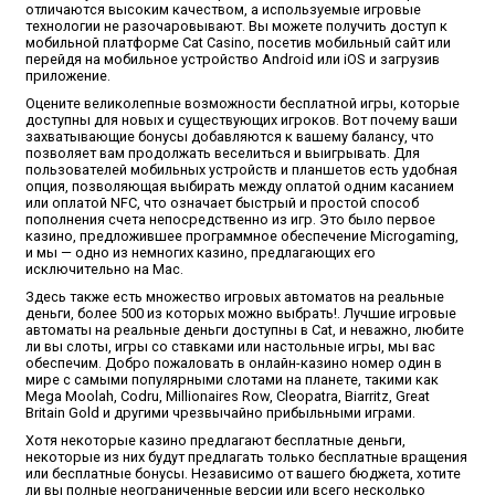
отличаются высоким качеством, а используемые игровые
технологии не разочаровывают. Вы можете получить доступ к
мобильной платформе Cat Casino, посетив мобильный сайт или
перейдя на мобильное устройство Android или iOS и загрузив
приложение.
Оцените великолепные возможности бесплатной игры, которые
доступны для новых и существующих игроков. Вот почему ваши
захватывающие бонусы добавляются к вашему балансу, что
позволяет вам продолжать веселиться и выигрывать. Для
пользователей мобильных устройств и планшетов есть удобная
опция, позволяющая выбирать между оплатой одним касанием
или оплатой NFC, что означает быстрый и простой способ
пополнения счета непосредственно из игр. Это было первое
казино, предложившее программное обеспечение Microgaming,
и мы — одно из немногих казино, предлагающих его
исключительно на Mac.
Здесь также есть множество игровых автоматов на реальные
деньги, более 500 из которых можно выбрать!. Лучшие игровые
автоматы на реальные деньги доступны в Cat, и неважно, любите
ли вы слоты, игры со ставками или настольные игры, мы вас
обеспечим. Добро пожаловать в онлайн-казино номер один в
мире с самыми популярными слотами на планете, такими как
Mega Moolah, Codru, Millionaires Row, Cleopatra, Biarritz, Great
Britain Gold и другими чрезвычайно прибыльными играми.
Хотя некоторые казино предлагают бесплатные деньги,
некоторые из них будут предлагать только бесплатные вращения
или бесплатные бонусы. Независимо от вашего бюджета, хотите
ли вы полные неограниченные версии или всего несколько