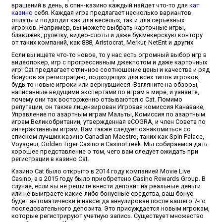
вращений в день, в спин-казино каждый найдет что-то для
кат
казино
себя. Каждая игра предлагает несколько вариантов
оплаты и подходит как для веселых, так и для серьезных
игроков. Например, вы можете выбрать карточные игры,
блэкджек, рулетку, видео-слоты и даже букмекерскую контору
от таких компаний, как 888, Aristocrat, Merkur, NetEnt и других.
Если вы ищете что-то новое, то у нас есть огромный выбор игр в
видеопокер, игр с прогрессивным джекпотом и даже карточных
игр! Cat предлагает отличное соотношение цены и качества и ряд
бонусов за регистрацию, подходящих для всех типов игроков,
будь то новые игроки или вернувшиеся. Взгляните на обзоры,
написанные ведущими экспертами по играм в мире, и узнайте,
почему они так восторженно отзываются о Cat. Помимо
репутации, он также лицензирован Игровая комиссия Канаваке,
Управление по азартным играм Мальты, Комиссия по азартным
играм Великобритании, утвержденная eCOGRA, и член Совета по
интерактивным играм. Вам также следует ознакомиться со
списком лучших казино Canadian Maestro, таких как Spin Palace,
Voyageur, Golden Tiger Casino и CasinoFreek. Мы собираемся дать
хорошее представление о том, чего вам следует ожидать при
регистрации в казино Cat.
Казино Cat было открыто в 2014 году компанией Movie Live
Casino, а в 2015 году было приобретено Casino Rewards Group. В
случае, если вы не решите внести депозит на реальные деньги
или не выиграете какие-либо бонусные средства, ваш бонус
будет автоматически и навсегда аннулирован после вашего 7-го
последовательного депозита. Это присуждается новым игрокам,
которые регистрируют учетную запись. Существует множество