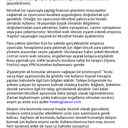
geçirebilirsiniz.
Mostbet bir oyuncuyla yaptığı finansal işlemlerin meşruiyetini
sağlamak ve oyuncunun kurallara uygunluğunu doğrulamak için
gereklidir. Örneğin, bir oyuncunun Mostbet yalnızca bir hesabı
olmalıdır, kullanıcı 18 yaşından büyük olmalıdır. Bilgileriniz
doğrulanmadan para yatıramaz, bahis oynayamaz, casino oynayamaz
veya para çekemezsiniz. Mostbet web sitesini ziyaret ederek empieza
‘Kaydol’ seçeneğini seçerek bir Mostbet hesabı açabilirsiniz.
Para çekme işlemleri hızlı bir şekilde gerçekleştirilir empieza
oyuncular, hesaplarına para yatırmak için diğer birçok para yatırma
yöntemi arasından seçim yapabilir. Uluslararası bahis şirketi Mostbet.
com’un resmi web sitesine, engellemeyi aşarak kolayca erişilebilir.
Bunu yapmak için, trafik tasarrufu moduna sahip bir tarayıcı (Opera,
Firefox) veya VPN hizmetleri kullanmanız gerekir.
Ziyaretçinin ek bonuslar almasını sağlayan bir promosyon” “kodu
varsa kayıt aşamasında da girebilir. Her kullanıcı Kişisel Hesapta
yapılan bahislerle ilgili tüm bilgileri alabilir. Türkiye bölgesinde bu
şirketin çalışan bir aynasını bulmak oldukça basittir. Bağlantı, Şirketinin
destek servisine ilgili bir talep gönderilerek alınabilir. Geri kalan
yöntemleri Mostbet aynasında daha detaylı olarak öğrenebilirsiniz.
Zaman kaybetmeyin çünkü bahisçiye engelleme olmadan ücretsiz
erişim şu anda size açıktır
healingpawsri.com
.
Ekranın orta kısmında mevcut maçlar düzenli olarak güncellenir,
böylece sobre popüler etkinliklerin uzun süre aranmasına gerek
kalmaz. Sayfanın alt kısmında, kullanıcının destek hizmetiyle iletişim
kurmak için kişilere erişimi vardır. Kullanıcılarımıza hem maç öncesi
hem sprained ankle de oyun içi bahisler sunuyoruz.