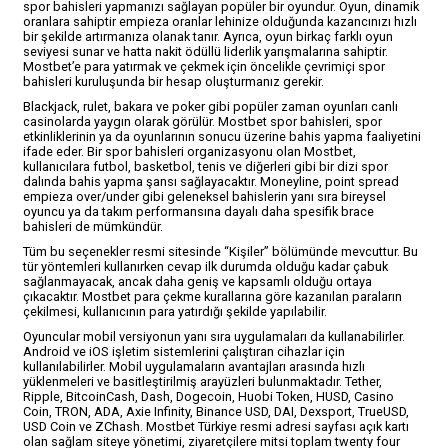
spor bahisleri yapmanızı sağlayan popüler bir oyundur. Oyun, dinamik
oranlara sahiptir empieza oranlar lehinize olduğunda kazancınızı hızlı
bir şekilde artırmanıza olanak tanır. Ayrıca, oyun birkaç farklı oyun
seviyesi sunar ve hatta nakit ödüllü liderlik yarışmalarına sahiptir.
Mostbet’e para yatırmak ve çekmek için öncelikle çevrimiçi spor
bahisleri kuruluşunda bir hesap oluşturmanız gerekir.
Blackjack, rulet, bakara ve poker gibi popüler zaman oyunları canlı
casinolarda yaygın olarak görülür. Mostbet spor bahisleri, spor
etkinliklerinin ya da oyunlarının sonucu üzerine bahis yapma faaliyetini
ifade eder. Bir spor bahisleri organizasyonu olan Mostbet,
kullanıcılara futbol, basketbol, tenis ve diğerleri gibi bir dizi spor
dalında bahis yapma şansı sağlayacaktır. Moneyline, point spread
empieza over/under gibi geleneksel bahislerin yanı sıra bireysel
oyuncu ya da takım performansına dayalı daha spesifik brace
bahisleri de mümkündür.
Tüm bu seçenekler resmi sitesinde “Kişiler” bölümünde mevcuttur. Bu
tür yöntemleri kullanırken cevap ilk durumda olduğu kadar çabuk
sağlanmayacak, ancak daha geniş ve kapsamlı olduğu ortaya
çıkacaktır. Mostbet para çekme kurallarına göre kazanılan paraların
çekilmesi, kullanıcının para yatırdığı şekilde yapılabilir.
Oyuncular mobil versiyonun yanı sıra uygulamaları da kullanabilirler.
Android ve iOS işletim sistemlerini çalıştıran cihazlar için
kullanılabilirler. Mobil uygulamaların avantajları arasında hızlı
yüklenmeleri ve basitleştirilmiş arayüzleri bulunmaktadır. Tether,
Ripple, BitcoinCash, Dash, Dogecoin, Huobi Token, HUSD, Casino
Coin, TRON, ADA, Axie Infinity, Binance USD, DAI, Dexsport, TrueUSD,
USD Coin ve ZChash. Mostbet Türkiye resmi adresi sayfası açık kartı
olan sağlam siteye yönetimi, ziyaretçilere mitsi toplam twenty four