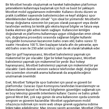
Bir Mostbet hesabı oluşturmak ve hareket halindeyken platformun
yeteneklerini kullanmaya başlamak için hızlı ve basit bir yaklaşım
Mostbet mobil uygulamasını indirmektir. Kullanıcı dostu düzeni ve
pratik özellikleri sayesinde bahislerinizden ve keyif aldığınız spor
etkinliklerinden haberdar olmak” “için ideal bir yöntemdir. Mostbet’in
hesap doğrulama sürecinin bir parçası olarak pasaport veya devlet
tarafından verilmiş bir kimlik gibi ekstra kişisel bilgiler ve fatura veya
banka ekstresi gibi adres kanıtı sağlayın. Kullanıcının kimliğini
doğrulamak ve platformu kullanmaya uygun olduğundan emin olmak
için, doğrulama prosedürü sırasında sağlanan bilgiler kullanılır.
Hoşgeldin bonusunun kazancının bahis oranı x60, bahis süresi 72
saattir. Hesabına 100 TL’den başlayan tutarla afin de yatıranlar, aynı
x60 bahis oranı ile 250 adet ücretsiz spin de ek olarak tahakkuk eder.
Eğer bir golf hayranıysanız, Mostbet bahislerinizi yapmak için
mükemmel bir yer olacaktır. Eğer bir kriket hayranıysanız, Mostbet
bahislerinizi yapmak için mükemmel bir yerdir. Buz hokeyi
hayranıysanız, Mostbet bahislerinizi yapmak için mükemmel bir yer
olacaktır. Canlı destek servisini sadece telefondan değil, doğrudan
site üzerinden otomatik arama kullanarak da arayabileceğinizi
unutmamak önemlidir.
Evet, Mostbet Türkiye’de spor bahisleri için yasal ve güvenli bir
platformdur. Curacao Oyun Komisyonu tarafından lisanslanmıştır ve
kullanıcılarının kişisel ve finansal bilgilerinin güvenliğini sağlamak için
en boy teknoloji güvenlik önlemlerini kullanır. Casino ve bahis şirketi
güncel Most Bet, çok sayı günün de uma kullanıcının ojeda üzerinde
sevgisini ve güvenini kazandılar. Mostbet uygulamasını mobil
cihazınıza indirmek için resmi web siteye girerek uygulama indirme
linkini takip edebilirsiniz. Maç öncesi seçim açısından, Mostbet 25’ten