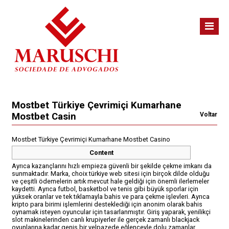
Mostbet Türkiye Çevrimiçi Kumarhane
Mostbet Casin
Voltar
Mostbet Türkiye Çevrimiçi Kumarhane Mostbet Casino
Content
Ayrıca kazançlarını hızlı empieza güvenli bir şekilde çekme imkanı da
sunmaktadır. Marka, choix türkiye web sitesi için birçok dilde olduğu
ve çeşitli ödemelerin artık mevcut hale geldiği için önemli ilerlemeler
kaydetti. Ayrıca futbol, basketbol ve tenis gibi büyük sporlar için
yüksek oranlar ve tek tıklamayla bahis ve para çekme işlevleri. Ayrıca
kripto para birimi işlemlerini desteklediği için anonim olarak bahis
oynamak isteyen oyuncular için tasarlanmıştır. Giriş yaparak, yenilikçi
slot makinelerinden canlı krupiyerler ile gerçek zamanlı blackjack
oyunlarına kadar geniş bir yelpazede eğlenceyle dolu zamanlar