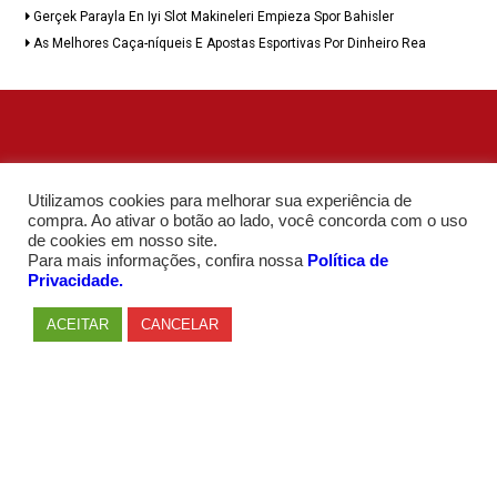
Gerçek Parayla En Iyi Slot Makineleri Empieza Spor Bahisler
As Melhores Caça-níqueis E Apostas Esportivas Por Dinheiro Rea
Utilizamos cookies para melhorar sua experiência de
compra. Ao ativar o botão ao lado, você concorda com o uso
de cookies em nosso site.
Para mais informações, confira nossa
Política de
Privacidade.
ACEITAR
CANCELAR