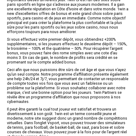
paris sportifs en ligne qui s’adresse aux joueurs modernes. Il a gain
une excellente réputation en Côte d’Ivoire et dans votre monde. 1win a
new d’excellentes offres de bonus et este grand choix sobre paris
sportifs, para casino et de jeux en immediate. Comme notre objectif
principal est para créer la plateforme la plus confortable et la plus
sûre pour les paris sportifs ou les jeux sobre casino, nous nous
efforçons toujours para nous améliorer.
Si vous effectuez votre premier dépôt, vous obtiendrez +200%
supplémentaires, si les joueurs effectuez le deuxième dépôt – 150%,
le troisième – 100% et the quatrième – 50%. Pour récupérer l’argent
bonus, vous pouvez faire des rome simples avec une cote d’au
moins 3. En cas de gain, le nombre de profits sera crédité en se
promenant sur le compte added bonus.
Ceci afin que nous puissions être sûrs de cet âge et que vous n’ayez
qu’un seul compte. Notre programme d’affiliation présente également
une help 24h/24 et 7j/7, vous permettant de contacter un responsable
de compte toutes vos fois que vous avez un faiblesse ou un
problème sur la plateforme. Si vous souhaitez collaborer avec notre
marque, c’est une bonne option pour les joueurs. 1win Partners se
révèle être un programme d’affiliation que nous proposons à nos
cybernautes.
Il peut être garanti la cual tout joueur est satisfait et trouvera un
divertissement à son goût. 1win est un terme conseillé jeune et
moderne, notre site suggest donc un grand nombre de compétitions
virtuelles. Dans l’onglet Vsport, vous pouvez trouver des simulateurs
de tennis, para football, de basket-ball, de saut, para boxe et sobre
courses de chevaux. Vous pouvez jouer à la fois pour de l’argent réel