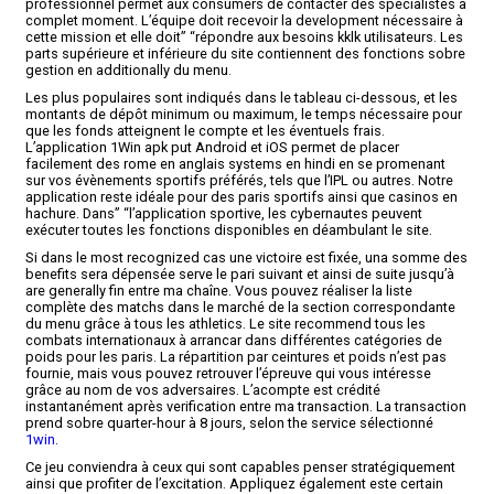
professionnel permet aux consumers de contacter des spécialistes à
complet moment. L’équipe doit recevoir la development nécessaire à
cette mission et elle doit” “répondre aux besoins kklk utilisateurs. Les
parts supérieure et inférieure du site contiennent des fonctions sobre
gestion en additionally du menu.
Les plus populaires sont indiqués dans le tableau ci-dessous, et les
montants de dépôt minimum ou maximum, le temps nécessaire pour
que les fonds atteignent le compte et les éventuels frais.
L’application 1Win apk put Android et iOS permet de placer
facilement des rome en anglais systems en hindi en se promenant
sur vos évènements sportifs préférés, tels que l’IPL ou autres. Notre
application reste idéale pour des paris sportifs ainsi que casinos en
hachure. Dans” “l’application sportive, les cybernautes peuvent
exécuter toutes les fonctions disponibles en déambulant le site.
Si dans le most recognized cas une victoire est fixée, una somme des
benefits sera dépensée serve le pari suivant et ainsi de suite jusqu’à
are generally fin entre ma chaîne. Vous pouvez réaliser la liste
complète des matchs dans le marché de la section correspondante
du menu grâce à tous les athletics. Le site recommend tous les
combats internationaux à arrancar dans différentes catégories de
poids pour les paris. La répartition par ceintures et poids n’est pas
fournie, mais vous pouvez retrouver l’épreuve qui vous intéresse
grâce au nom de vos adversaires. L’acompte est crédité
instantanément après verification entre ma transaction. La transaction
prend sobre quarter-hour à 8 jours, selon the service sélectionné
1win
.
Ce jeu conviendra à ceux qui sont capables penser stratégiquement
ainsi que profiter de l’excitation. Appliquez également este certain