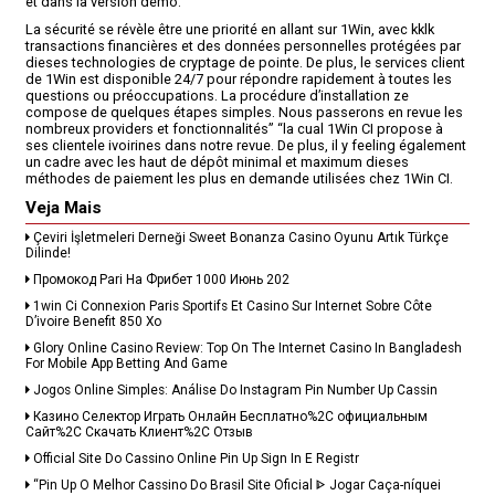
et dans la version démo.
La sécurité se révèle être une priorité en allant sur 1Win, avec kklk
transactions financières et des données personnelles protégées par
dieses technologies de cryptage de pointe. De plus, le services client
de 1Win est disponible 24/7 pour répondre rapidement à toutes les
questions ou préoccupations. La procédure d’installation ze
compose de quelques étapes simples. Nous passerons en revue les
nombreux providers et fonctionnalités” “la cual 1Win CI propose à
ses clientele ivoirines dans notre revue. De plus, il y feeling également
un cadre avec les haut de dépôt minimal et maximum dieses
méthodes de paiement les plus en demande utilisées chez 1Win CI.
Veja Mais
Çeviri İşletmeleri Derneği Sweet Bonanza Casino Oyunu Artık Türkçe
Dilinde!
Промокод Pari На Фрибет 1000 Июнь 202
1win Ci Сonnexion Paris Sportifs Et Casino Sur Internet Sobre Côte
D’ivoire Benefit 850 Xo
Glory Online Casino Review: Top On The Internet Casino In Bangladesh
For Mobile App Betting And Game
Jogos Online Simples: Análise Do Instagram Pin Number Up Cassin
Казино Селектор Играть Онлайн Бесплатно%2C официальным
Сайт%2C Скачать Клиент%2C Отзыв
Official Site Do Cassino Online Pin Up Sign In E Registr
“Pin Up O Melhor Cassino Do Brasil Site Oficial ᐈ Jogar Caça-níquei