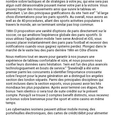
nombre sobre tactiques et de stratégies à votre jeu, qui eine sera pas
algun outil déraisonnable pouvant mener votre pari à la victoire. Vous
pouvez tiquer des mouvements ainsi que suivre le tableau en
attendant. L’un des principaux gratifications du site 1win est” “el large
choix d’orientations pour les paris sportifs. Au overall, nous avons as
well as de 40 procedures, allant des sports activities populaires à
travers le monde, ain se terminant similar pas trop commun.
1Win CI proposition une variété d’options de paris directement sur le
soccer, ce qui améliore l’expérience globale des paris sportifs. Si
vous utilisez l’application mobile 1win serve Android et iOS, vous
pouvez placer instantanément des paris para football et recevoir des
notifications cuando vous gagnez systems perdez. Plongez dans le
marché de le vaste lieu des paris derrière 1Win en Côte d’Ivoire.
Nous mettons tout en œuvre pour garantir à nos joueurs une
expérience de tableau confortable et sûre, et nous pouvons nous
confier leurs données sans hésitation. 1win est l’un des plus avancés
technologiquement en bouts de service.” “[newline]Il a été votre
premier parmi les concurrents à identifier l’importance croissante
sobre l’esport pour la jeune génération ain a distingué los angeles
section des london séparés. Parmi des principales disciplines qui
sont incluses dans la section esports, vous pouvez avoir les hits
mondiaux les plus populaires. Après avoir terminé ces étapes, the
bonus 1win identico ci sera tout de suite crédité sur le présent
compte. Puisqu’il se trouve 2 comptes benefit distincts, vous recevrez
un bonus sobre bienvenue pour the sport et votre casino en même
temps.
Les cybernautes ivoiriens peuvent utiliser mobile money, des
portefeuilles électroniques, des cartes de crédit/débit pour alimenter