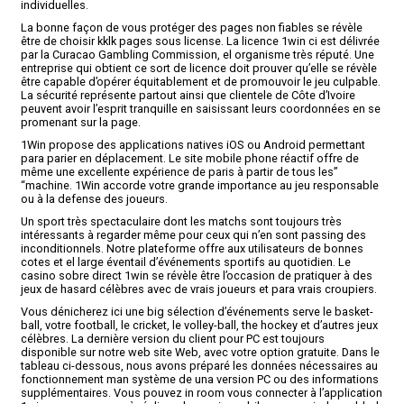
individuelles.
La bonne façon de vous protéger des pages non fiables se révèle
être de choisir kklk pages sous license. La licence 1win ci est délivrée
par la Curacao Gambling Commission, el organisme très réputé. Une
entreprise qui obtient ce sort de licence doit prouver qu’elle se révèle
être capable d’opérer équitablement et de promouvoir le jeu culpable.
La sécurité représente partout ainsi que clientele de Côte d’Ivoire
peuvent avoir l’esprit tranquille en saisissant leurs coordonnées en se
promenant sur la page.
1Win propose des applications natives iOS ou Android permettant
para parier en déplacement. Le site mobile phone réactif offre de
même une excellente expérience de paris à partir de tous les”
“machine. 1Win accorde votre grande importance au jeu responsable
ou à la defense des joueurs.
Un sport très spectaculaire dont les matchs sont toujours très
intéressants à regarder même pour ceux qui n’en sont passing des
inconditionnels. Notre plateforme offre aux utilisateurs de bonnes
cotes et el large éventail d’événements sportifs au quotidien. Le
casino sobre direct 1win se révèle être l’occasion de pratiquer à des
jeux de hasard célèbres avec de vrais joueurs et para vrais croupiers.
Vous dénicherez ici une big sélection d’événements serve le basket-
ball, votre football, le cricket, le volley-ball, the hockey et d’autres jeux
célèbres. La dernière version du client pour PC est toujours
disponible sur notre web site Web, avec votre option gratuite. Dans le
tableau ci-dessous, nous avons préparé les données nécessaires au
fonctionnement man système de una version PC ou des informations
supplémentaires. Vous pouvez in room vous connecter à l’application