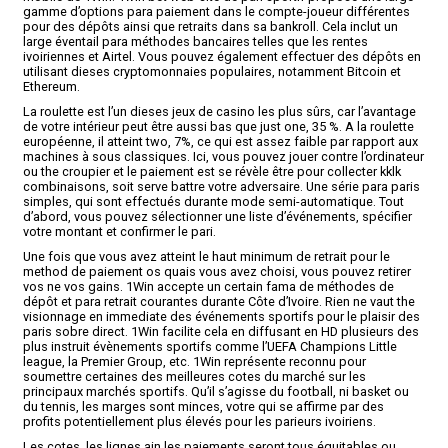
gamme d’options para paiement dans le compte-joueur différentes
pour des dépôts ainsi que retraits dans sa bankroll. Cela inclut un
large éventail para méthodes bancaires telles que les rentes
ivoiriennes et Airtel. Vous pouvez également effectuer des dépôts en
utilisant dieses cryptomonnaies populaires, notamment Bitcoin et
Ethereum.
La roulette est l’un dieses jeux de casino les plus sûrs, car l’avantage
de votre intérieur peut être aussi bas que just one, 35 %. A la roulette
européenne, il atteint two, 7%, ce qui est assez faible par rapport aux
machines à sous classiques. Ici, vous pouvez jouer contre l’ordinateur
ou the croupier et le paiement est se révèle être pour collecter kklk
combinaisons, soit serve battre votre adversaire. Une série para paris
simples, qui sont effectués durante mode semi-automatique. Tout
d’abord, vous pouvez sélectionner une liste d’événements, spécifier
votre montant et confirmer le pari.
Une fois que vous avez atteint le haut minimum de retrait pour le
method de paiement os quais vous avez choisi, vous pouvez retirer
vos ne vos gains. 1Win accepte un certain fama de méthodes de
dépôt et para retrait courantes durante Côte d’Ivoire. Rien ne vaut the
visionnage en immediate des événements sportifs pour le plaisir des
paris sobre direct. 1Win facilite cela en diffusant en HD plusieurs des
plus instruit évènements sportifs comme l’UEFA Champions Little
league, la Premier Group, etc. 1Win représente reconnu pour
soumettre certaines des meilleures cotes du marché sur les
principaux marchés sportifs. Qu’il s’agisse du football, ni basket ou
du tennis, les marges sont minces, votre qui se affirme par des
profits potentiellement plus élevés pour les parieurs ivoiriens.
Les cotes, les lignes ain les paiements seront tous équitables ou