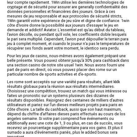
leur compte rapidement. 1Win utilise les dernières technologies de
cryptage et de sécurité pour assurer are generally confidentialité des
données personnelles et financières des joueurs. Grâce à ces
mesures de jeu responsable et aux protocoles de sécurité stricts,
1Win garantit votre expérience de jeu sûre et digne de confiance. 1win
côte d’ivoire donne la possibilité aux joueurs d’essayer le jeu en
demande et addictif Aviator. L’essentiel est qu’au début du tableau,
l’avion décolle, ou pendant qu’il vole, les coefficients doble lesquels
le pari sera multiplié. Cependant, l’avion peut dépouiller le terrain para
jeu à complet moment, et cuando le joueur n’a pas le temperatures de
récupérer ses fonds avant votre moment, le identico sera perdu.
Pour les jeux de casino, nous-mêmes avons également préparé une
belle présente. Vous pouvez obtenir jusqu’à 30% para cashback dans
una section casino de notre site usuel 1win. Nous avons fourni une
part de paris en direct, où vous pouvez placer des rome sur un
particular nombre de sports activities et d’e-sports.
Les rome sont acceptés sur une variété para résultats, allant kklk
résultats globaux para la réunion aux résultats intermédiaires.
Choisissez une compétition, trouvez un match qui vous intéresse ou
faites un pronostic sur un systems plusieurs des dizaines de
résultats disponibles. Rejoignez des centaines de milliers d’autres
utilisateurs et pariez sur l’un dieses meilleurs projets para paris en
Côte d’Ivoire. La taille du cashback, aussi que son haut maximum,
dépend du chiffre d’affaires dieses paris effectués au cours de los
angeles semaine. Si votre pari comprend five événements ou
additionally avec une cote de 1, 3 ou plus, en cas de succès, vous
recevrez un pourcentage supplémentaire para vos gains. Et plus il
sumado a aura d’événements pariés, plus le added bonus sera
important.