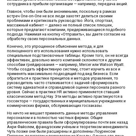
сотрудника в прибыли организации — например, передача акций.
Главное, чтобы они были анонимными, поскольку в рамках
встреч One-on-One не все люди захотят делиться своими
проблемами и критиковать руководство. Йога, спортзал,
массажный кабинет — далеко не полный список плюшек,
которые предлагают компании, придерживающиеся подобного
подхода. Нажимая на кнопку «Отправить», вы даете согласие на
обработку своих персональных данных.
Конечно, это упрощенное объяснение метода, и для
полноценного его использования нужно использовать
специальные подстановочные таблицы. Кроме того, он не всегда
эффективен, довольно много компаний склоняются к другим
способам грейдирования — например, Mercer или Watson Wyatt.
Чтобы создать эффективную систему, стоит изучить их все и
применять максимально подходящий под вид бизнеса. Если
обратиться к практике принципов и методов управления, то
руководитель часто сталкивается с задачей сформировать
систему адекватной и справедливой оценки персонала разного
уровня. Сейчас в практике HR активно применяется ставший
классическим метод Hay. Эти методы активно практикуются в
госсекторе — государственных и муниципальных учреждениях и
коммерческих фирмах, обслуживающих госзаказы.
Но ничто не мешает применять данные методы управления
персоналом и в полностью частных фирмах. Общие
управленческие правила были сформулированы почти век назад
Анри Файолем, французским учёным и теоретиком менеджмента.
Чуть позже они были расширены и дополнены Лоуренсом
Питером, педагогом и психологом из Канады. Однако это лишь