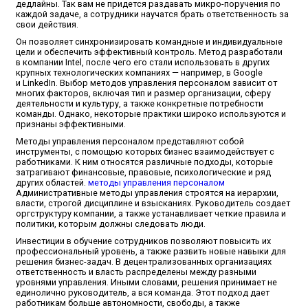
дедлайны. Так вам не придется раздавать микро-поручения по
каждой задаче, а сотрудники научатся брать ответственность за
свои действия.
Он позволяет синхронизировать командные и индивидуальные
цели и обеспечить эффективный контроль. Метод разработали
в компании Intel, после чего его стали использовать в других
крупных технологических компаниях — например, в Google
и LinkedIn. Выбор методов управления персоналом зависит от
многих факторов, включая тип и размер организации, сферу
деятельности и культуру, а также конкретные потребности
команды. Однако, некоторые практики широко используются и
признаны эффективными.
Методы управления персоналом представляют собой
инструменты, с помощью которых бизнес взаимодействует с
работниками. К ним относятся различные подходы, которые
затрагивают финансовые, правовые, психологические и ряд
других областей.
методы управления персоналом
Административные методы управления строятся на иерархии,
власти, строгой дисциплине и взысканиях. Руководитель создает
оргструктуру компании, а также устанавливает четкие правила и
политики, которым должны следовать люди.
Инвестиции в обучение сотрудников позволяют повысить их
профессиональный уровень, а также развить новые навыки для
решения бизнес-задач. В децентрализованных организациях
ответственность и власть распределены между разными
уровнями управления. Иными словами, решения принимает не
единолично руководитель, а вся команда. Этот подход дает
работникам больше автономности, свободы, а также