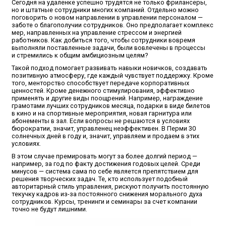
Сегодня на удаленке успешно трудятся не только фрилансеры,
но и штатные сотрудники многих компаний. Отдельно можно
поговорить о новом направлении в управлении персоналом —
заботе о благополучии сотрудников. Оно предполагает комплекс
мер, направленных на управление стрессом и энергией
работников. Как добиться того, чтобы сотрудники вовремя
выполняли поставленные задачи, были вовлечены в процессы
и стремились к общим амбициозным целям?
Такой подход помогает развивать навыки новичков, создавать
позитивную атмосферу, где каждый чувствует поддержку. Кроме
того, менторство способствует передаче корпоративных
ценностей. Кроме денежного стимулирования, эффективно
применять и другие виды поощрений. Например, награждение
грамотами лучших сотрудников месяца, подарки в виде билетов
в кино и на спортивные мероприятия, новая гарнитура или
абонементы в зал. Если вопросы не решаются в условиях
бюрократии, значит, управленец неэффективен. В Перми 30
солнечных дней в году и, значит, управляем и продаем в этих
условиях.
В этом случае премировать могут за более долгий период —
например, за год по факту достижения годовых целей. Среди
минусов — система сама по себе является препятствием для
решения творческих задач. Те, кто использует подобный
авторитарный стиль управления, рискуют получить постоянную
текучку кадров из-за постоянного снижения морального духа
сотрудников. Курсы, тренинги и семинары за счет компании
точно не будут лишними.