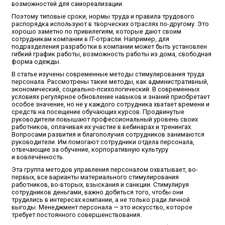
возможностей для самореализации.
Поэтому типовые сроки, нормы труда и правила трудового
распорядка используют в творческих отраслях по-другому. Это
хорошо заметно по привилегиям, которые дают своим
сотрудникам компании в IT-отрасли. Например, для
подразделения разработки в компании может быть установлен
гибкий график работы, возможность работы из дома, свободная
форма одежды.
В статье изучены современные методы стимулирования труда
персонала. Рассмотрены такие методы, как административный,
экономический, социально-психологический. В современных
условиях регулярное обновление навыков и знаний приобретает
особое значение, но не у каждого сотрудника хватает времени и
средств на посещение обучающих курсов. Продвинутые
руководители повышают профессиональный уровень своих
работников, оплачивая их участие в вебинарах и тренингах.
Вопросами развития и благополучия сотрудников занимаются
руководители. Им помогают сотрудники отдела персонала,
отвечающие за обучение, корпоративную культуру
и вовлечённость.
Эта группа методов управления персоналом охватывает, во-
первых, все варианты материального стимулирования
работников, во-вторых, взыскания и санкции. Стимулируя
сотрудников деньгами, важно добиться того, чтобы они
трудились в интересах компании, а не только ради личной
выгоды. Менеджмент персонала — это искусство, которое
требует постоянного совершенствования.