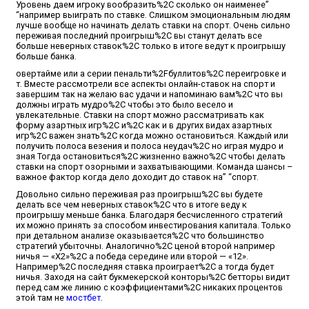
Уровень даем игроку вообразить%2C сколько он наименее”
“например выиграть по ставке. Слишком эмоциональным людям
лучше вообще но начинать делать ставки на спорт. Очень сильно
переживая последний проигрыш%2C вы станут делать все
больше неверных ставок%2C только в итоге ведут к проигрышу
больше банка.
овертайме или а серии пенальти%2Fбуллитов%2C переигровке и
т. Вместе рассмотрели все аспекты онлайн-ставок на спорт и
завершим так на желаю вас удачи и напоминаю вам%2C что вы
должны играть мудро%2C чтобы это было весело и
увлекательные. Ставки на спорт можно рассматривать как
форму азартных игр%2C и%2C как и в других видах азартных
игр%2C важен знать%2C когда можно остановиться. Каждый или
получить полоса везения и полоса неудач%2C но играя мудро и
зная Тогда остановиться%2C жизненно важно%2C чтобы делать
ставки на спорт озорными и захватывающими. Команда шансы –
важное фактор когда дело доходит до ставок на” “спорт.
Довольно сильно переживая раз проигрыш%2C вы будете
делать все чем неверных ставок%2C что в итоге веду к
проигрышу меньше банка. Благодаря бесчисленного стратегий
их можно принять за способом инвестирования капитала. Только
при детальном анализе оказывается%2C что большинство
стратегий убыточны. Аналогично%2C ценой второй например
ничья — «Х2»%2C а победа середине или второй — «12».
Например%2C последняя ставка проиграет%2C а тогда будет
ничья. Заходя на сайт букмекерской конторы%2C бетторы видит
перед сам же линию с коэффициентами%2C никаких процентов
этой там не
мостбет
.