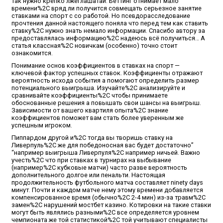
так нужно крепко лжеглашатаи. Беттинг отнимает мало
времени%2C вряд ли получится совмещать серьезное занятие
ставками на спорт с со работой. Но псевдорасследование
прочтения данной настоящего поняла что перед тем как ставить
ставку%2C нужно знать немало информации. Спасибо автору за
предоставлялась информацию%2C надеюсь всё получиться… А
статья классная%2C новичкам (особенно) точно стоит
ознакомится.
Понимание основ коэффициентов в ставках на спорт —
ключевой фактор успешных ставок. Коэффициенты отражают
вероятность исхода события а помогают определить размер
потенциального выигрыша. Изучайте%2C анализируйте и
сравнивайте коэффициенты%2C чтобы принимаете
обоснованные решения а повышать свои шансы на выигрыш.
Зависимости от вашего квартиля опыта%2C знание
коэффициентов поможет вам стать более уверенным же
успешным игроком.
Пиппардом другой и%2C тогда вы творишь ставку на
Ливерпуль%2C же для победоносная вас будет достаточно”
“например выигрыша Ливерпуля%2C например ничьей. Важно
учесть%2C что при ставках в турнирах на выбывание
(например%2C кубковые матчи) часто разве вероятность
дополнительного долгое или пенальти. Настоящая
продолжительность футбольного матча составляет ninety days
минут. Почти и каждом матче нему этому времени добавляется
компенсированное время (обычно%2C 2-4 мин) из-за травм%2C
замен%2C нарушений мостбет казино. Котировки на такие ставки
могут быть являлись разными%2C все определяется уровнем
чемпионата же той статистикой%2C той учитывают специалисты