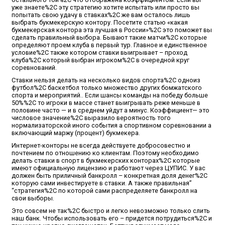
уже знаете%2C эту стратегию хотите испытать или просто вы
попытать свою удачу в ставках%2C же вам осталось лишь
выбрать букмекерскую контору. Посетите статью «какая
букмекерская контора эта лучшая в России»%2C это поможет вы
сделать правильный выбора. Бывают такие матчи%2C которые
определяют проем клуба в первый тур. Главное и единственное
условие%2C также котором ставки выигрывает – проход
клуба%2C который выбран игроком%2C в очередной круг
соревнований.
Ставки нельзя делать на несколько видов спорта%2C одноиз
футбол%2C баскетбол только множество других бомжатского
спорта и мероприятий.. Если шансы команды на победу больше
50%%2C то игроки в массе станет выигрывать реже меньше в
половине часто — и в среднем уйдут а минус. Коэффициент— это
числовое значение%2C выразило вероятность того
нормализаторской иного события а спортивном соревновании а
включающий маржу (процент) букмекера.
Интернет-конторы не всегда действуете добросовестно и
почтением по отношению ко клиентам. Поэтому необходимо
делать ставки в спорт в букмекерских конторах%2C которые
имеют официальную лицензию и работают через ЦУПИС. У вас
должен быть приличный банкролл – конкретная доля денег%2C
которую сами инвестируете в ставки. А также правильная”
“стратегия%2C по которой сами распределяете банкролл на
свои выборы.
Это совсем не так%2C быстро и легко невозможно только слить
наш банк. Чтобы использовать его – придется потрудиться%2C и