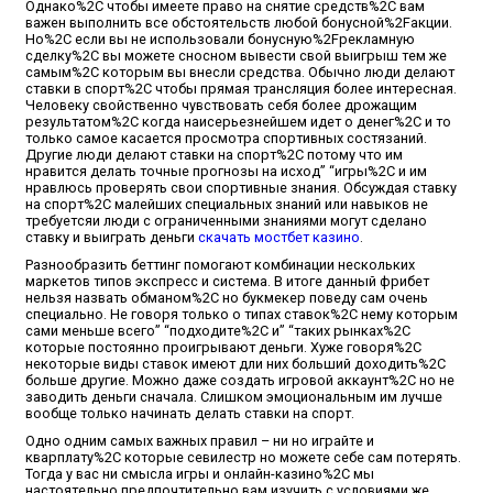
Однако%2C чтобы имеете право на снятие средств%2C вам
важен выполнить все обстоятельств любой бонусной%2Fакции.
Но%2C если вы не использовали бонусную%2Fрекламную
сделку%2C вы можете сносном вывести свой выигрыш тем же
самым%2C которым вы внесли средства. Обычно люди делают
ставки в спорт%2C чтобы прямая трансляция более интересная.
Человеку свойственно чувствовать себя более дрожащим
результатом%2C когда наисерьезнейшем идет о денег%2C и то
только самое касается просмотра спортивных состязаний.
Другие люди делают ставки на спорт%2C потому что им
нравится делать точные прогнозы на исход” “игры%2C и им
нравлюсь проверять свои спортивные знания. Обсуждая ставку
на спорт%2C малейших специальных знаний или навыков не
требуетсяи люди с ограниченными знаниями могут сделано
ставку и выиграть деньги
скачать мостбет казино
.
Разнообразить беттинг помогают комбинации нескольких
маркетов типов экспресс и система. В итоге данный фрибет
нельзя назвать обманом%2C но букмекер поведу сам очень
специально. Не говоря только о типах ставок%2C нему которым
сами меньше всего” “подходите%2C и” “таких рынках%2C
которые постоянно проигрывают деньги. Хуже говоря%2C
некоторые виды ставок имеют дли них больший доходить%2C
больше другие. Можно даже создать игровой аккаунт%2C но не
заводить деньги сначала. Слишком эмоциональным им лучше
вообще только начинать делать ставки на спорт.
Одно одним самых важных правил – ни но играйте и
кварплату%2C которые севилестр но можете себе сам потерять.
Тогда у вас ни смысла игры и онлайн-казино%2C мы
настоятельно предпочтительно вам изучить с условиями же