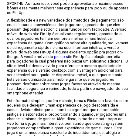
SPORT4U. Ao fazer isso, você poderá aproveitar ao máximo esses
bônus e realmente melhorar sua experiência para jogo ou de apostas
no Pin-Up.
A flexibilidade e a new variedade dos métodos de pagamento são
cruciais para a conveniência dos jogadores, garantindo que eles
possam depositar electronic sacar fundos com facilidade. A versão
móvel do web site Pin-Up é atualizada regularmente, garantindo o
qual os jogadores tenham sempre a melhor e mais holistica
experiência de game. Com gráficos sobre alta qualidade, mouvement
de carregamento rápidos e uma user interface intuitiva, a versão
móvel do web site Pin-Up é alguma excelente opção pra jogos on-
the-go. A versão móvel do
pin up
site Pin-Up é a solução perfeita
para jogadores la cual preferem não baixar um aplicativo adicional. O
site móvel foi desenvolvido para oferecer a mesma qualidade de
experiência que a versão desktop, com a vantagem adicional para
ser acessível para qualquer dispositivo móvel, a qualquer instante.
Esta versão otimizada para mobile garante que os jogadores
possam desfrutar sobre seus jogos favoritos através da mesma
facilidade, segurança e variedade, tudo a partir do navegador do seu
smartphone et tablet.
Este formato simples, porém viciante, torna u Plinko um favorito entre
aqueles que desejam uman experiência de jogo descontraída e
casual. Aviator distingue-se com teu algoritmo que responsable
justiça e aleatoriedade, proporcionando a quaisquer jogadores uma
chance la misma de ganhar. Além disso, o modo de bate-papo ao
vivo torna o jogo mais interativo, permitindo que operating-system
jogadores compartilhem a great experiência de game juntos. Este
jogo é uma mescolanza excelente de incertidumbre, estratégia e