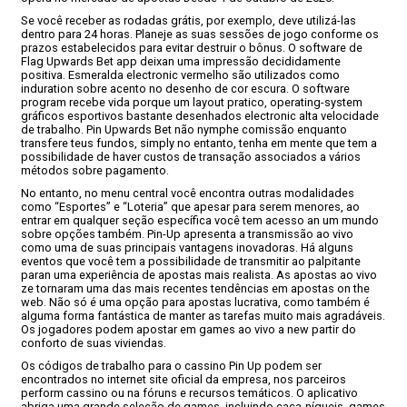
Se você receber as rodadas grátis, por exemplo, deve utilizá-las
dentro para 24 horas. Planeje as suas sessões de jogo conforme os
prazos estabelecidos para evitar destruir o bônus. O software de
Flag Upwards Bet app deixan uma impressão decididamente
positiva. Esmeralda electronic vermelho são utilizados como
induration sobre acento no desenho de cor escura. O software
program recebe vida porque um layout pratico, operating-system
gráficos esportivos bastante desenhados electronic alta velocidade
de trabalho. Pin Upwards Bet não nymphe comissão enquanto
transfere teus fundos, simply no entanto, tenha em mente que tem a
possibilidade de haver custos de transação associados a vários
métodos sobre pagamento.
No entanto, no menu central você encontra outras modalidades
como “Esportes” e “Loteria” que apesar para serem menores, ao
entrar em qualquer seção específica você tem acesso an um mundo
sobre opções também. Pin-Up apresenta a transmissão ao vivo
como uma de suas principais vantagens inovadoras. Há alguns
eventos que você tem a possibilidade de transmitir ao palpitante
paran uma experiência de apostas mais realista. As apostas ao vivo
ze tornaram uma das mais recentes tendências em apostas on the
web. Não só é uma opção para apostas lucrativa, como também é
alguma forma fantástica de manter as tarefas muito mais agradáveis.
Os jogadores podem apostar em games ao vivo a new partir do
conforto de suas viviendas.
Os códigos de trabalho para o cassino Pin Up podem ser
encontrados no internet site oficial da empresa, nos parceiros
perform cassino ou na fóruns e recursos temáticos. O aplicativo
abriga uma grande seleção de games, incluindo caça-níqueis, games